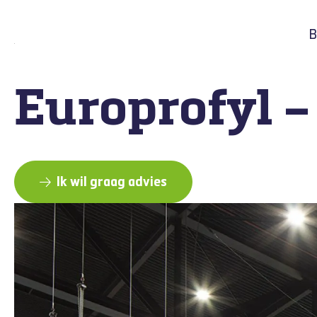
B
Europrofyl 
Ik wil graag advies